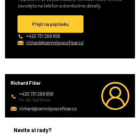
zavolejte na telefon a domluvíme detaily.
Přejít na poptávku
+420 731 269 656
richard@zemnipracefisar.cz
Richard Fišar
+420 731 269 656
Po - Pá: 8 až 18 hod.
richard@zemnipracefisar.cz
Nevíte si rady?