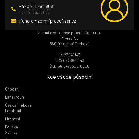
+420 731 269 656
Po - Pá: 8 až 18 hod.
richard@zemnipracefisar.cz
Zemní a výkopové práce Fišar s.r.o.
Přívrat 155
560 02 Česká Třebová
IČ: 23649143
DIČ: CZ23649143
Č.ú.: 6619476309/0800
Kde všude působím
Choceň
Lanškroun
Česká Třebová
Letohrad
Litomyšl
Polička
Svitavy