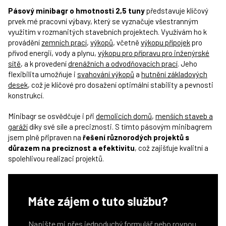
Pásový minibagr o hmotnosti 2,5 tuny
představuje klíčový
prvek mé pracovní výbavy, který se vyznačuje všestranným
využitím v rozmanitých stavebních projektech. Využívám ho k
provádění
zemních prací
,
výkopů
, včetně
výkopu přípojek
pro
přívod energií, vody a plynu,
výkopu pro přípravu pro inženýrské
sítě
, a k provedení
drenážních a odvodňovacích prací
. Jeho
flexibilita umožňuje i
svahování výkopů
a
hutnění základových
desek
, což je klíčové pro dosažení optimální stability a pevnosti
konstrukcí.
Minibagr se osvědčuje i při
demolicích domů
,
menších staveb a
garáží
díky své síle a preciznosti. S tímto pásovým minibagrem
jsem plně připraven na
řešení různorodých projektů s
důrazem na preciznost a efektivitu
, což zajišťuje kvalitní a
spolehlivou realizaci projektů.
Máte zájem o tuto službu?
Napište mi přes jednoduchý formulář nebo rovnou